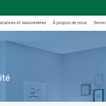
acances et saisonnières
À propos de nous
Servi
ité