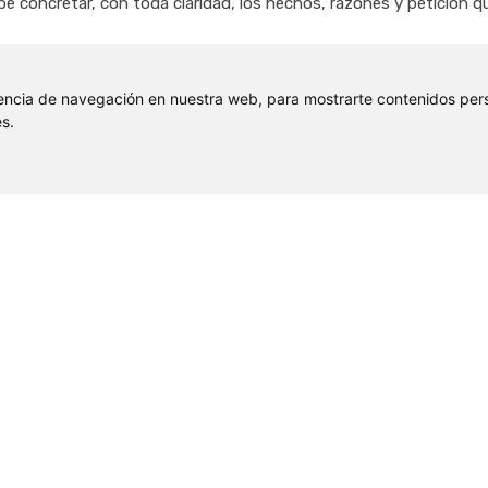
ebe concretar, con toda claridad, los hechos, razones y petición 
encia de navegación en nuestra web, para mostrarte contenidos pers
s.