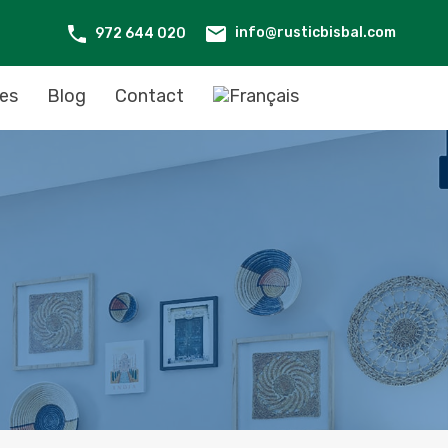
info@rusticbisbal.com
972 644 020
ces
Blog
Contact